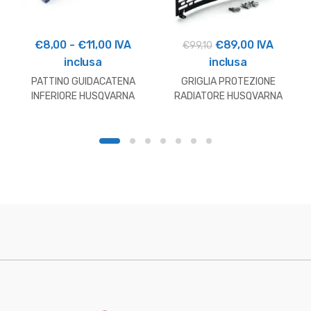
Fascia
Il
Il
€
8,00
-
€
11,00
IVA
€
89,00
IVA
€
99,10
di
prezzo
prezzo
inclusa
inclusa
prezzo:
originale
attuale
PATTINO GUIDACATENA
GRIGLIA PROTEZIONE
da
era:
è:
INFERIORE HUSQVARNA
RADIATORE HUSQVARNA
701
€8,00
€99,10.
€89,00.
a
€11,00