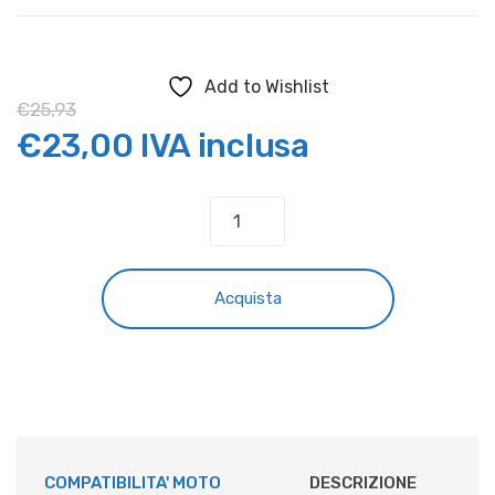
Add to Wishlist
€
25,93
Il
Il
€
23,00
IVA inclusa
prezzo
prezzo
FASCIA
SCORRICATENA
originale
attuale
FORCELLONE
HUSQVARNA
era:
è:
Acquista
BLU
quantità
€25,93.
€23,00.
COMPATIBILITA' MOTO
DESCRIZIONE