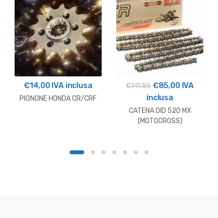
Il
Il
€
14,00
IVA inclusa
€
85,00
IVA
€
141,86
prezzo
prezzo
inclusa
PIGNONE HONDA CR/CRF
originale
attuale
CATENA DID 520 MX
era:
è:
(MOTOCROSS)
€141,86.
€85,00.