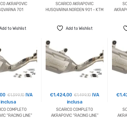
ICO AKRAPOVIC
SCARICO AKRAPOVIC
S
SQVARNA 701
HUSQVARNA NORDEN 901 – KTM
AKRAPO
790/890
Add to Wishlist
Add to Wishlist
,00
IVA
€
1.424,00
IVA
€
1.4
€
1.399,10
€
1.499,10
inclusa
inclusa
ICO COMPLETO
SCARICO COMPLETO
S
IC “RACING LINE”
AKRAPOVIC “RACING LINE”
AKRA
USQVARNA
HUSQVARNA