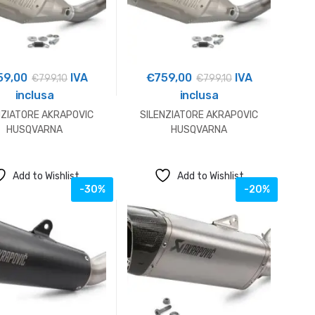
59,00
IVA
€
759,00
IVA
€
799,10
€
799,10
inclusa
inclusa
NZIATORE AKRAPOVIC
SILENZIATORE AKRAPOVIC
HUSQVARNA
HUSQVARNA
Add to Wishlist
Add to Wishlist
-30%
-20%