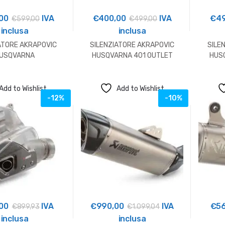
00
IVA
€
400,00
IVA
€
4
€
599,00
€
499,00
inclusa
inclusa
ATORE AKRAPOVIC
SILENZIATORE AKRAPOVIC
SILE
USQVARNA
HUSQVARNA 401 OUTLET
HUS
Add to Wishlist
Add to Wishlist
-12%
-10%
00
IVA
€
990,00
IVA
€
5
€
899,93
€
1.099,04
inclusa
inclusa