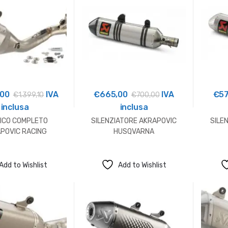
,00
IVA
€
665,00
IVA
€
5
€
1.399,10
€
700,00
inclusa
inclusa
ICO COMPLETO
SILENZIATORE AKRAPOVIC
SILE
POVIC RACING
HUSQVARNA
USQVARNA
Add to Wishlist
Add to Wishlist