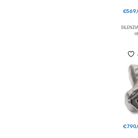
€
569,
SILENZI
H
€
790,