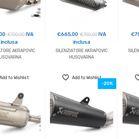
00
IVA
€
665,00
IVA
€
7
€
700,00
€
700,00
inclusa
inclusa
ATORE AKRAPOVIC
SILENZIATORE AKRAPOVIC
SILE
USQVARNA
HUSQVARNA
Add to Wishlist
Add to Wishlist
-20%