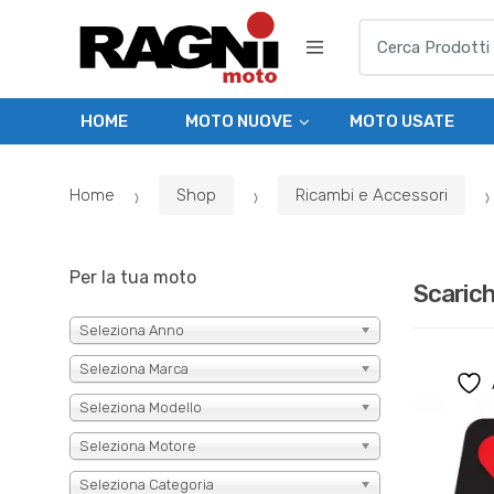
Skip
Skip
Search
to
to
for:
navigation
content
HOME
MOTO NUOVE
MOTO USATE
Home
Shop
Ricambi e Accessori
Per la tua moto
Scarich
Seleziona Anno
Seleziona Marca
Seleziona Modello
Seleziona Motore
Seleziona Categoria