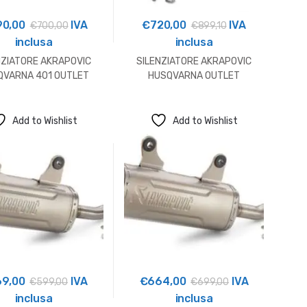
90,00
IVA
€
720,00
IVA
€
700,00
€
899,10
inclusa
inclusa
NZIATORE AKRAPOVIC
SILENZIATORE AKRAPOVIC
QVARNA 401 OUTLET
HUSQVARNA OUTLET
Add to Wishlist
Add to Wishlist
69,00
IVA
€
664,00
IVA
€
599,00
€
699,00
inclusa
inclusa