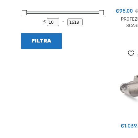
€
95,00
€
PROTEZ
€
-
Minimum Price
Maximum Price
SCAR
H
FILTRA
€
1.039