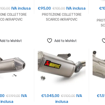
IVA inclusa
€
95,00
IVA inclusa
€
1
100,00
€
100,00
IONE COLLETTORE
PROTEZIONE COLLETTORE
ICO AKRAPOVIC
SCARICO AKRAPOVIC
PROT
USQVARNA
HUSQVARNA
SC
Add to Wishlist
Add to Wishlist
,00
IVA
€
1.045,00
IVA
€
1.5
€
1.199,00
€
1.100,00
inclusa
inclusa