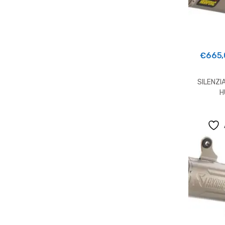
€
665,
SILENZI
H