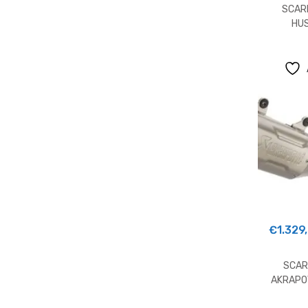
SCAR
HU
€
1.329
SCAR
AKRAPOV
H