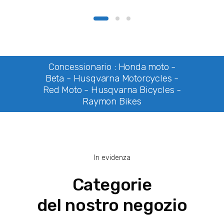
a
€90,00
Concessionario : Honda moto -
Beta - Husqvarna Motorcycles -
Red Moto - Husqvarna Bicycles -
Raymon Bikes
In evidenza
Categorie
del nostro negozio