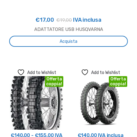
€
17,00
IVA inclusa
€
19,00
ADATTATORE USB HUSQVARNA
Acquista
Add to Wishlist
Add to Wishlist
Offerta
Offerta
coppia!
coppia!
Fascia
€
140,00
-
€
155,00
IVA
€
140,00
IVA inclusa