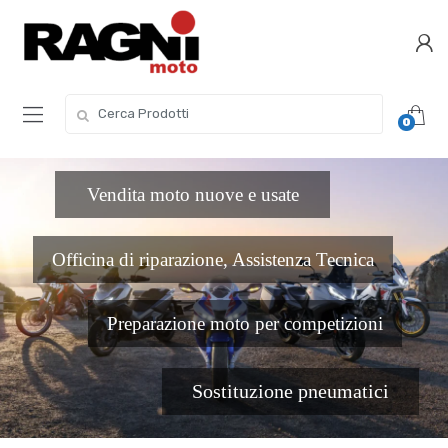
Skip
Skip
to
to
navigation
content
Search
0
for:
Vendita moto nuove e usate
Officina di riparazione, Assistenza Tecnica
Preparazione moto per competizioni
Sostituzione pneumatici