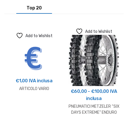
Top 20
Add to Wishlist
Add to Wishlist
€
1,00
IVA inclusa
ARTICOLO VARIO
Fascia
€
60,00
-
€
100,00
IVA
di
inclusa
prezzo:
PNEUMATICI METZELER “SIX
da
DAYS EXTREME” ENDURO
€60,00
a