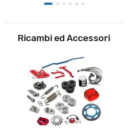
€100,00
Ricambi ed Accessori