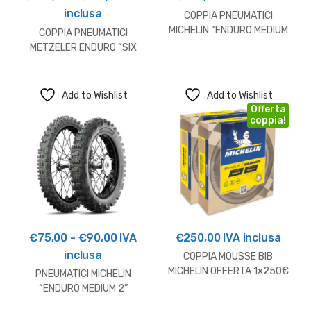
di
inclusa
COPPIA PNEUMATICI
prezzo:
MICHELIN “ENDURO MEDIUM
COPPIA PNEUMATICI
2” 140/80-18 E 90/90-21
da
METZELER ENDURO “SIX
OFFERTA
DAYS EXTREME” (90/90-
€140,00
21-140/80-18)
a
Add to Wishlist
Add to Wishlist
€155,00
Offerta
coppia!
Fascia
€
75,00
-
€
90,00
IVA
€
250,00
IVA inclusa
di
inclusa
COPPIA MOUSSE BIB
prezzo:
MICHELIN OFFERTA 1×250€
PNEUMATICI MICHELIN
2×245€ 3×240€
da
“ENDURO MEDIUM 2”
€75,00