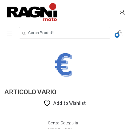
Skip
Skip
to
to
navigation
content
Search
0
for:
ARTICOLO VARIO
Add to Wishlist
Senza Categoria