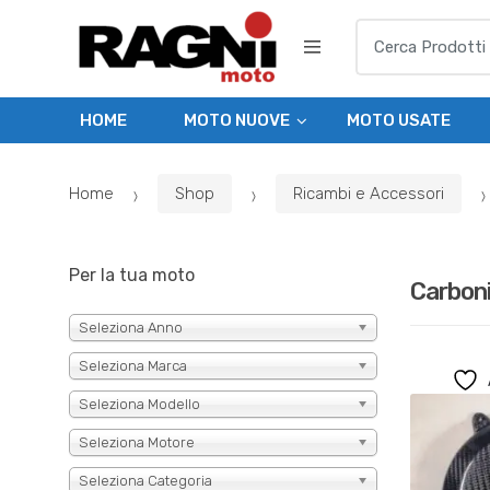
Skip
Skip
Search
to
to
for:
navigation
content
HOME
MOTO NUOVE
MOTO USATE
Home
Shop
Ricambi e Accessori
Per la tua moto
Carbon
Seleziona Anno
Seleziona Marca
Seleziona Modello
Seleziona Motore
Seleziona Categoria