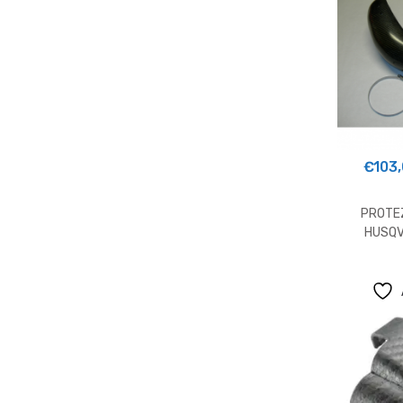
€
103
PROTE
HUSQV