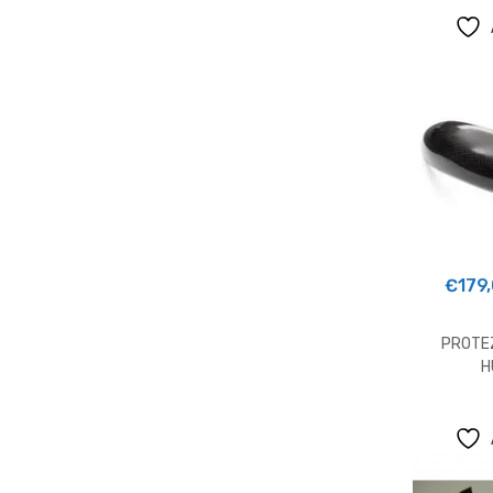
€
179
PROTE
H