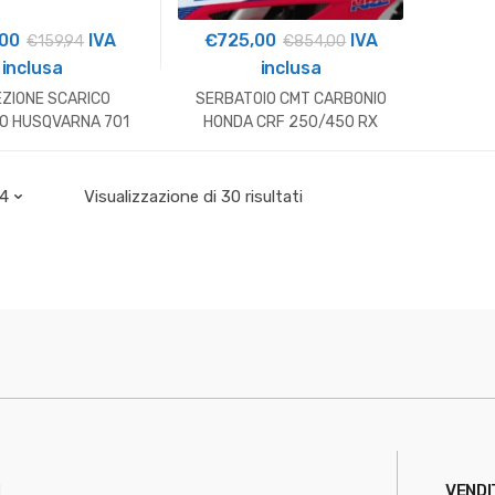
,00
IVA
€
725,00
IVA
€
159,94
€
854,00
inclusa
inclusa
ZIONE SCARICO
SERBATOIO CMT CARBONIO
O HUSQVARNA 701
HONDA CRF 250/450 RX
Visualizzazione di 30 risultati
I
VENDI