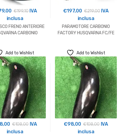
79,00
IVA
€
197,00
IVA
€
199,10
€
219,00
inclusa
inclusa
SCO FRENO ANTERIORE
PARAMOTORE CARBONIO
QVARNA CARBONIO
FACTORY HUSQVARNA FC/FE
250/350/450/501 CON
PROTEZIONE LEVERAGGIO
Add to Wishlist
Add to Wishlist
8,00
IVA
€
98,00
IVA
€
108,00
€
108,00
inclusa
inclusa