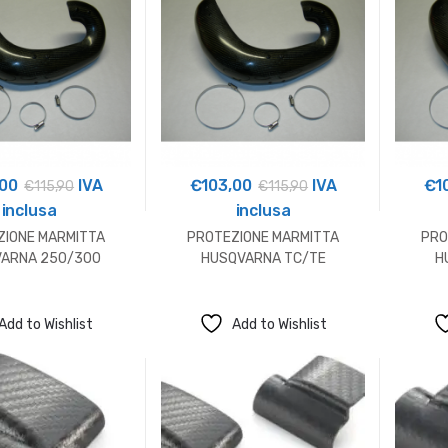
,00
IVA
€
103,00
IVA
€
1
€
115,90
€
115,90
inclusa
inclusa
ZIONE MARMITTA
PROTEZIONE MARMITTA
PRO
ARNA 250/300
HUSQVARNA TC/TE
H
Add to Wishlist
Add to Wishlist