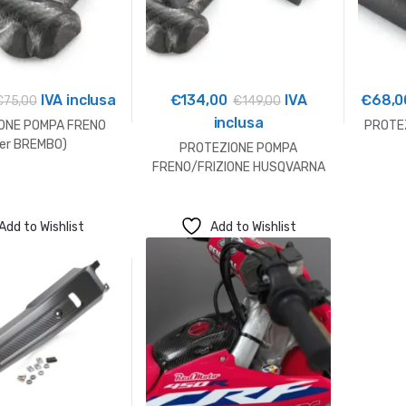
IVA inclusa
€
134,00
IVA
€
68,0
€
75,00
€
149,00
inclusa
ONE POMPA FRENO
PROTEZ
er BREMBO)
PROTEZIONE POMPA
FRENO/FRIZIONE HUSQVARNA
(Per BREMBO)
Add to Wishlist
Add to Wishlist