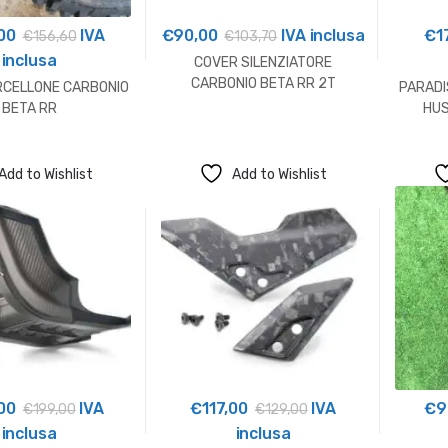
00
IVA
€
90,00
IVA inclusa
€
1
€
156,60
€
103,70
inclusa
COVER SILENZIATORE
CARBONIO BETA RR 2T
RCELLONE CARBONIO
PARADI
BETA RR
HUS
Add to Wishlist
Add to Wishlist
00
IVA
€
117,00
IVA
€
9
€
199,00
€
129,00
inclusa
inclusa