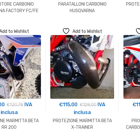
TORE CARBONIO
PARATALLONI CARBONIO
PROTE
NA FACTORY FC/FE
HUSQVARNA
350/450/501
Add to Wishlist
Add to Wishlist
00
IVA
€
115,00
IVA
€
1
€
120,78
€
128,00
inclusa
inclusa
NE MARMITTA BETA
PROTEZIONE MARMITTA BETA
PRO
RR 200
X-TRAINER
CARBO