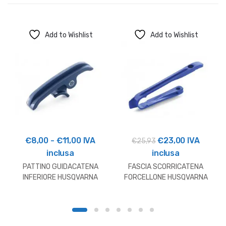
Add to Wishlist
Add to Wishlist
Fascia
Il
Il
€
8,00
-
€
11,00
IVA
€
23,00
IVA
€
25,93
di
prezzo
prezzo
inclusa
inclusa
prezzo:
originale
attuale
PATTINO GUIDACATENA
FASCIA SCORRICATENA
da
era:
è:
INFERIORE HUSQVARNA
FORCELLONE HUSQVARNA
BLU
€8,00
€25,93.
€23,00.
a
€11,00