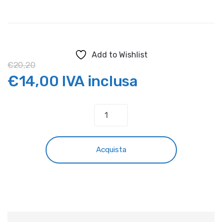
Add to Wishlist
€
20,20
Il
Il
€
14,00
IVA inclusa
prezzo
prezzo
GRASSO
CATENA
originale
attuale
SPRAY
MOTOREX
era:
è:
Acquista
"OFF
ROAD"
€20,20.
€14,00.
quantità