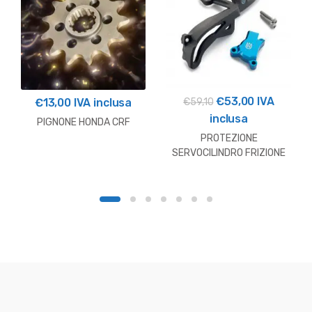
Il
Il
€
53,00
IVA
€
59,10
€
13,00
IVA inclusa
prezzo
prezzo
inclusa
PIGNONE HONDA CRF
originale
attuale
PROTEZIONE
era:
è:
SERVOCILINDRO FRIZIONE
HUSQVARNA
€59,10.
€53,00.