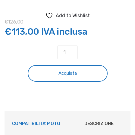
Add to Wishlist
€
126,00
Il
Il
€
113,00
IVA inclusa
prezzo
prezzo
CRUNA
CATENA
originale
attuale
TMD
BETA
era:
è:
Acquista
RR,X-
TRAINER
€126,00.
€113,00.
quantità
COMPATIBILITA' MOTO
DESCRIZIONE