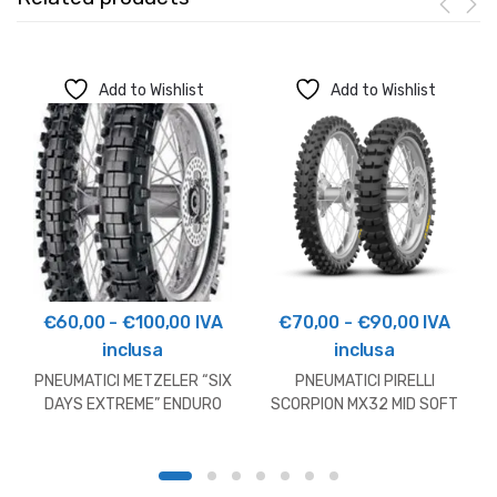
Add to Wishlist
Add to Wishlist
Fascia
Fascia
€
60,00
-
€
100,00
IVA
€
70,00
-
€
90,00
IVA
di
di
inclusa
inclusa
prezzo:
prezzo:
PNEUMATICI METZELER “SIX
PNEUMATICI PIRELLI
da
da
DAYS EXTREME” ENDURO
SCORPION MX32 MID SOFT
NEW (CROSS)
€60,00
€70,00
a
a
€100,00
€90,00