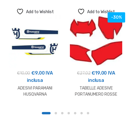
Add to Wishlist
Add to Wishlist
-30%
Il
Il
Il
Il
€
9,00
IVA
€
19,00
IVA
€
10,00
€
27,02
prezzo
prezzo
prezzo
prezzo
inclusa
inclusa
originale
attuale
originale
attuale
ADESIVI PARAMANI
TABELLE ADESIVE
era:
è:
era:
è:
HUSQVARNA
PORTANUMERO ROSSE
HUSQVARNA OUTLET
€10,00.
€9,00.
€27,02.
€19,00.