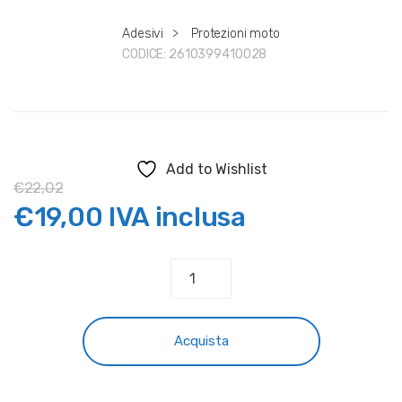
Adesivi
>
Protezioni moto
CODICE:
2610399410028
Add to Wishlist
€
22,02
Il
Il
€
19,00
IVA inclusa
prezzo
prezzo
ADESIVI
PROTEZIONE
originale
attuale
TELAIO
BIANCHI
era:
è:
Acquista
HUSQVARNA
TC/TE/FC/FE/FS
€22,02.
€19,00.