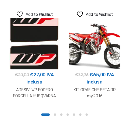
Add to Wishlist
Add to Wishlist
Il
Il
Il
Il
€
27,00
IVA
€
65,00
IVA
€
30,00
€
72,96
prezzo
prezzo
prezzo
prezzo
inclusa
inclusa
originale
attuale
originale
attuale
ADESIVI WP FODERO
KIT GRAFICHE BETA RR
era:
è:
era:
è:
FORCELLA HUSQVARNA
my2016
NERI
€30,00.
€27,00.
€72,96.
€65,00.