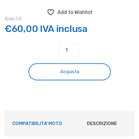
Add to Wishlist
€
66,73
Il
Il
€
60,00
IVA inclusa
prezzo
prezzo
KIT
GRAFICHE
originale
attuale
BETA
RR
era:
è:
Acquista
my2015
RACING
€66,73.
€60,00.
quantità
COMPATIBILITA' MOTO
DESCRIZIONE