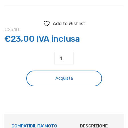
Add to Wishlist
€
25,10
Il
Il
€
23,00
IVA inclusa
prezzo
prezzo
ADESIVI
PROTEZIONE
originale
attuale
TELAIO
HUSQVARNA
era:
è:
Acquista
TC
85
€25,10.
€23,00.
quantità
COMPATIBILITA' MOTO
DESCRIZIONE