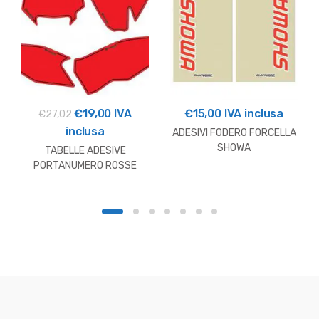
Il
Il
€
19,00
IVA
€
15,00
IVA inclusa
€
27,02
prezzo
prezzo
inclusa
ADESIVI FODERO FORCELLA
originale
attuale
SHOWA
TABELLE ADESIVE
era:
è:
PORTANUMERO ROSSE
HUSQVARNA OUTLET
€27,02.
€19,00.