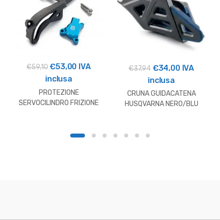
Il
Il
€
53,00
IVA
Il
Il
€
59,10
€
34,00
IVA
€
37,94
prezzo
prezzo
inclusa
prezzo
prezzo
inclusa
originale
attuale
originale
attuale
PROTEZIONE
CRUNA GUIDACATENA
era:
è:
SERVOCILINDRO FRIZIONE
era:
è:
HUSQVARNA NERO/BLU
HUSQVARNA
€59,10.
€53,00.
€37,94.
€34,00.