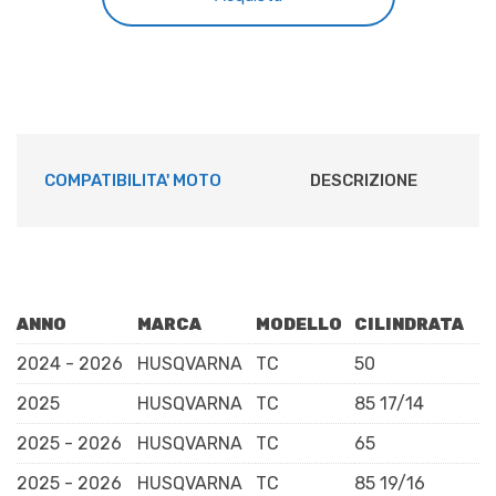
era:
è:
quantità
€29,04.
€26,00.
COMPATIBILITA' MOTO
DESCRIZIONE
ANNO
MARCA
MODELLO
CILINDRATA
2024 - 2026
HUSQVARNA
TC
50
2025
HUSQVARNA
TC
85 17/14
2025 - 2026
HUSQVARNA
TC
65
2025 - 2026
HUSQVARNA
TC
85 19/16