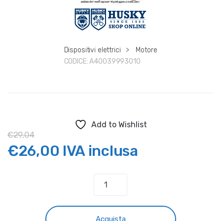
Dispositivi elettrici
>
Motore
CODICE:
A40039993010
Add to Wishlist
€
29,04
Il
Il
€
26,00
IVA inclusa
prezzo
prezzo
CANDELA
FACTORY
originale
attuale
HUSQVARNA
BRISK
Acquista