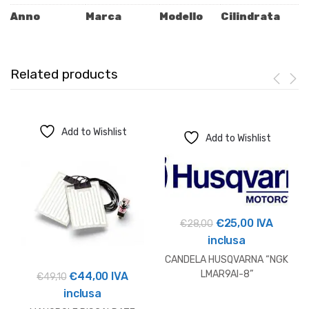
Anno
Marca
Modello
Cilindrata
Related products
Add to Wishlist
Add to Wishlist
Il
Il
€
25,00
IVA
€
28,00
prezzo
prezzo
inclusa
originale
attuale
CANDELA HUSQVARNA “NGK
era:
è:
LMAR9AI-8”
Il
Il
€
44,00
IVA
€
49,10
€28,00.
€25,00.
prezzo
prezzo
inclusa