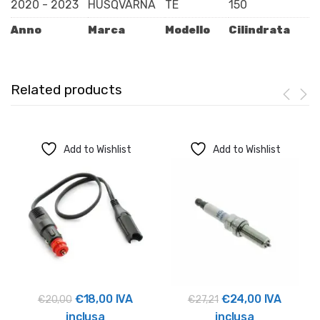
2020 - 2023
HUSQVARNA
TE
150
Anno
Marca
Modello
Cilindrata
Related products
Add to Wishlist
Add to Wishlist
Il
Il
Il
Il
€
18,00
IVA
€
24,00
IVA
€
20,00
€
27,21
prezzo
prezzo
prezzo
prezzo
inclusa
inclusa