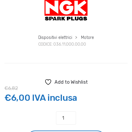
Dispositivi elettrici
>
Motore
CODICE:
036.11.000.00.00
Add to Wishlist
€
6,82
Il
Il
€
6,00
IVA inclusa
prezzo
prezzo
CANDELA
BETA
originale
attuale
"NGK