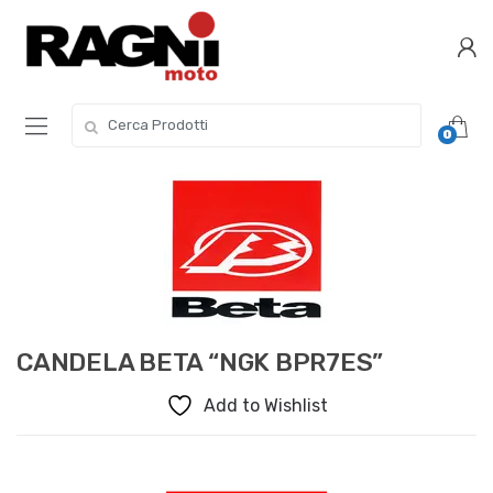
Skip
Skip
to
to
navigation
content
Search
0
for:
CANDELA BETA “NGK BPR7ES”
Add to Wishlist