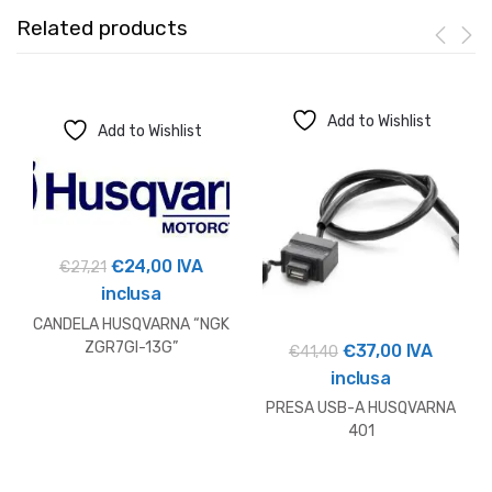
Related products
Add to Wishlist
Add to Wishlist
Il
Il
€
24,00
IVA
€
27,21
prezzo
prezzo
inclusa
originale
attuale
CANDELA HUSQVARNA “NGK
era:
è:
ZGR7GI-13G”
Il
Il
€
37,00
IVA
€
41,40
€27,21.
€24,00.
prezzo
prezzo
inclusa
originale
attuale
PRESA USB-A HUSQVARNA
era:
è:
401
€41,40.
€37,00.