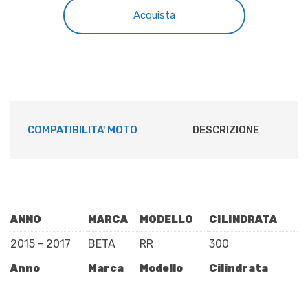
BPR7ES"
era:
è:
Acquista
quantità
€6,82.
€6,00.
COMPATIBILITA' MOTO
DESCRIZIONE
ANNO
MARCA
MODELLO
CILINDRATA
2015 - 2017
BETA
RR
300
Anno
Marca
Modello
Cilindrata