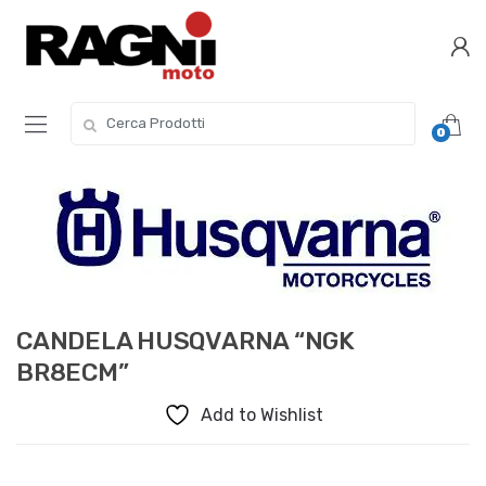
Skip
Skip
to
to
navigation
content
Search
0
for:
CANDELA HUSQVARNA “NGK
BR8ECM”
Add to Wishlist