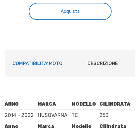
"NGK
BR8ECM"
era:
è:
Acquista
quantità
€10,10.
€9,00.
COMPATIBILITA' MOTO
DESCRIZIONE
ANNO
MARCA
MODELLO
CILINDRATA
2014 - 2022
HUSQVARNA
TC
250
Anno
Marca
Modello
Cilindrata