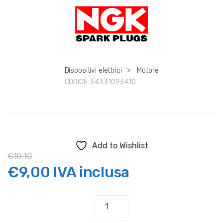
Dispositivi elettrici
>
Motore
CODICE:
54331093410
Add to Wishlist
€
10,10
Il
Il
€
9,00
IVA inclusa
prezzo
prezzo
CANDELA
HUSQVARNA
originale
attuale