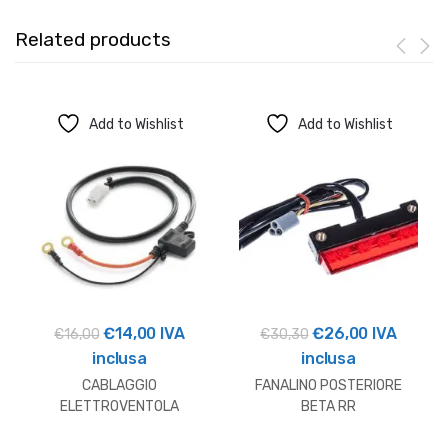
Related products
Add to Wishlist
Add to Wishlist
Il
Il
Il
Il
€
14,00
IVA
€
26,00
IVA
€
16,00
€
30,30
prezzo
prezzo
prezzo
prezzo
inclusa
inclusa
originale
attuale
originale
attuale
CABLAGGIO
FANALINO POSTERIORE
era:
è:
era:
è:
ELETTROVENTOLA
BETA RR
RADIATORE HUSQVARNA
€16,00.
€14,00.
€30,30.
€26,00.