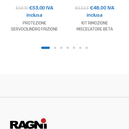
Il
Il
Il
Il
€
53,00
IVA
€
48,00
IVA
€
59,10
€
53,63
prezzo
prezzo
prezzo
prezzo
inclusa
inclusa
originale
attuale
originale
attuale
PROTEZIONE
KIT RIMOZIONE
era:
è:
era:
è:
SERVOCILINDRO FRIZIONE
MISCELATORE BETA
HUSQVARNA
€59,10.
€53,00.
€53,63.
€48,00.