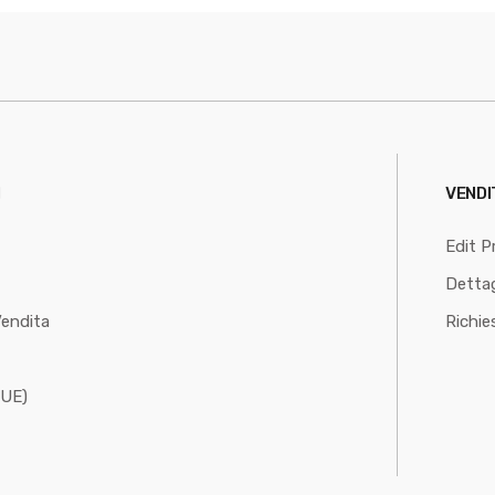
I
VENDI
Edit Pr
Dettag
Vendita
Richie
(UE)