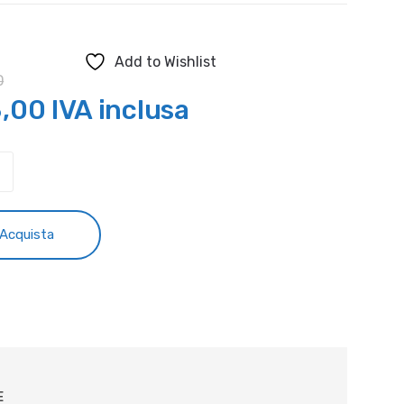
Add to Wishlist
0
Il
8,00
IVA inclusa
zzo
prezzo
ginale
attuale
ARNA
EN-
è:
Acquista
PILEN
,00.
€18,00.
tà
E