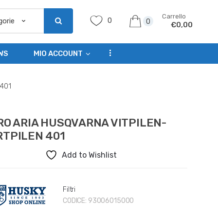
Carrello
0
0
€
0,00
...
WS
MIO ACCOUNT
401
RO ARIA HUSQVARNA VITPILEN-
RTPILEN 401
Add to Wishlist
Filtri
CODICE:
93006015000