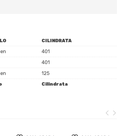
LO
CILINDRATA
len
401
401
len
125
o
Cilindrata