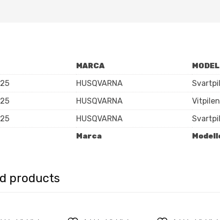
MARCA
MODEL
025
HUSQVARNA
Svartpi
025
HUSQVARNA
Vitpilen
025
HUSQVARNA
Svartpi
Marca
Modell
ed products