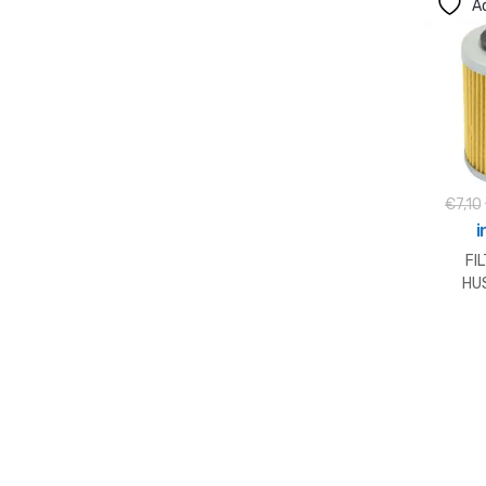
Ad
€
7,10
i
FI
HU