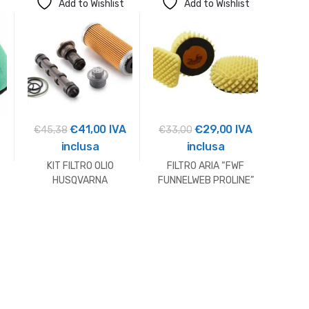
Add to Wishlist
Add to Wishlist
Il
Il
Il
Il
A
€
41,00
IVA
€
29,00
IVA
€
45,38
€
33,00
€
8,
zzo
prezzo
prezzo
prezzo
prezzo
inclusa
inclusa
uale
originale
attuale
originale
attuale
KIT FILTRO OLIO
FILTRO ARIA “FWF
era:
è:
era:
è:
HUSQVARNA
FUNNELWEB PROLINE”
HONDA CRF
,00.
€45,38.
€41,00.
€33,00.
€29,00.