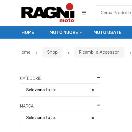
Skip
Skip
Search
to
to
for:
navigation
content
HOME
MOTO NUOVE
MOTO USATE
Home
Shop
Ricambi e Accessori
CATEGORIE
MARCA