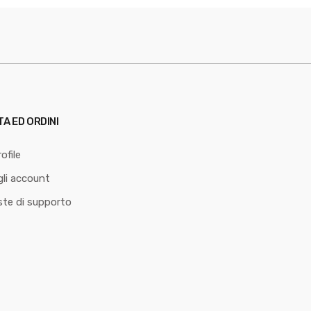
TA ED ORDINI
ofile
li account
ste di supporto