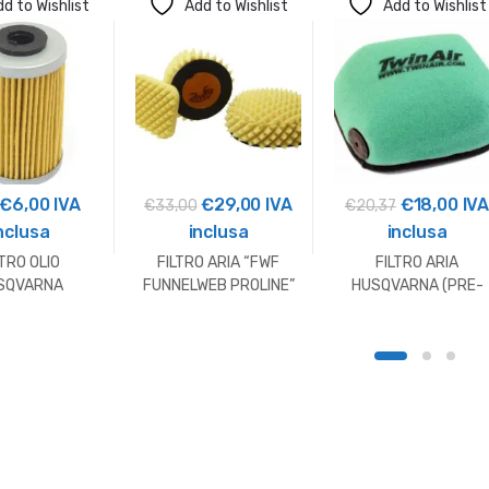
d to Wishlist
Add to Wishlist
Add to Wishlist
Il
Il
Il
Il
Il
Il
€
6,00
IVA
€
29,00
IVA
€
18,00
IV
€
33,00
€
20,37
prezzo
prezzo
prezzo
prezzo
prezzo
pre
nclusa
inclusa
inclusa
originale
attuale
originale
attuale
originale
att
LTRO OLIO
FILTRO ARIA “FWF
FILTRO ARIA
era:
è:
era:
è:
era:
è:
SQVARNA
FUNNELWEB PROLINE”
HUSQVARNA (PRE-
BETA RR
OLIATO)
€7,10.
€6,00.
€33,00.
€29,00.
€20,37.
€18