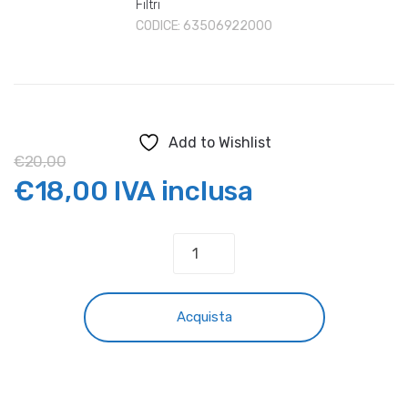
Filtri
CODICE:
63506922000
Add to Wishlist
€
20,00
Il
Il
€
18,00
IVA inclusa
prezzo
prezzo
CUFFIA
ANTISABBIA
originale
attuale
FILTRO
ARIA
era:
è:
Acquista
HUSQVARNA
quantità
€20,00.
€18,00.