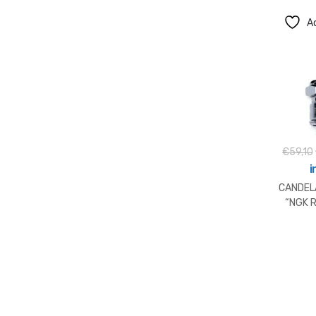
Ad
€
59,10
i
CANDEL
“NGK 