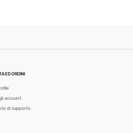
TA ED ORDINI
ofile
li account
ste di supporto