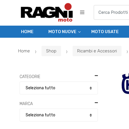
Skip
Skip
Search
to
to
for:
navigation
content
HOME
MOTO NUOVE
MOTO USATE
Home
Shop
Ricambi e Accessori
CATEGORIE
MARCA