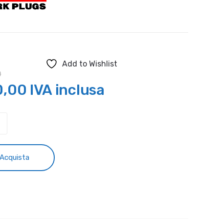
Add to Wishlist
0
Il
0,00
IVA inclusa
zzo
prezzo
LA
ARNA
ginale
attuale
DI-
è:
Acquista
tà
,40.
€20,00.