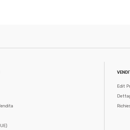
I
VENDI
Edit Pr
Dettag
Vendita
Richie
(UE)