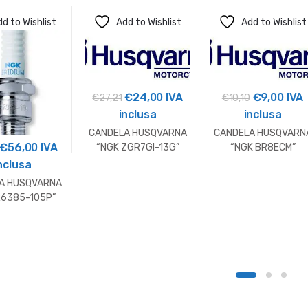
d to Wishlist
Add to Wishlist
Add to Wishlist
Il
Il
Il
Il
€
24,00
IVA
€
9,00
IVA
€
27,21
€
10,10
prezzo
prezzo
prezzo
prez
inclusa
inclusa
originale
attuale
originale
attu
CANDELA HUSQVARNA
CANDELA HUSQVARN
Il
Il
€
56,00
IVA
era:
è:
era:
è:
“NGK ZGR7GI-13G”
“NGK BR8ECM”
prezzo
prezzo
nclusa
€27,21.
€24,00.
€10,10.
€9,0
originale
attuale
A HUSQVARNA
era:
è:
R6385-105P”
€59,10.
€56,00.