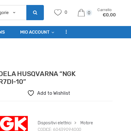
Carrello
0
0
€
0,00
...
WS
MIO ACCOUNT
DELA HUSQVARNA “NGK
7DI-10”
Add to Wishlist
Dispositivi elettrici
>
Motore
CODICE:
60439094000