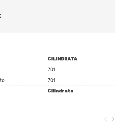
E
CILINDRATA
701
to
701
Cilindrata