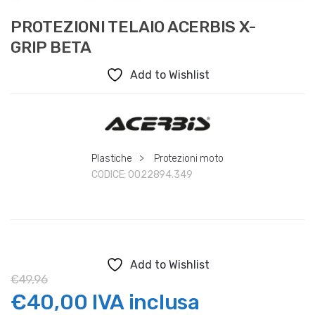
PROTEZIONI TELAIO ACERBIS X-
GRIP BETA
Add to Wishlist
Plastiche
>
Protezioni moto
CODICE:
0022894.349
Add to Wishlist
€
49,96
Il
Il
€
40,00
IVA inclusa