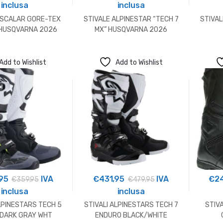
inclusa
inclusa
“SCALAR GORE-TEX
STIVALE ALPINESTAR “TECH 7
STIVAL
 HUSQVARNA 2026
MX” HUSQVARNA 2026
Add to Wishlist
Add to Wishlist
95
IVA
€
431,95
IVA
€
2
€
359,95
€
479,95
inclusa
inclusa
LPINESTARS TECH 5
STIVALI ALPINESTARS TECH 7
STIV
 DARK GRAY WHT
ENDURO BLACK/WHITE