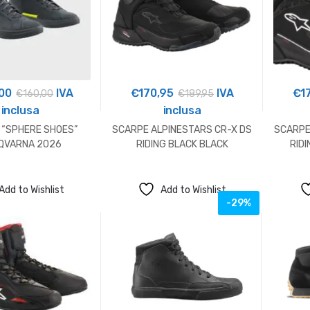
00
IVA
€
170,95
IVA
€
1
€
160,00
€
189,95
inclusa
inclusa
 “SPHERE SHOES”
SCARPE ALPINESTARS CR-X DS
SCARPE
QVARNA 2026
RIDING BLACK BLACK
RID
Add to Wishlist
Add to Wishlist
-29%