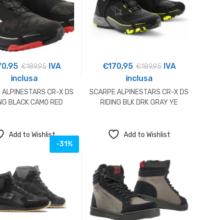
70,95
IVA
€
170,95
IVA
€
189,95
€
189,95
inclusa
inclusa
 ALPINESTARS CR-X DS
SCARPE ALPINESTARS CR-X DS
ING BLACK CAMO RED
RIDING BLK DRK GRAY YE
Add to Wishlist
Add to Wishlist
-31%