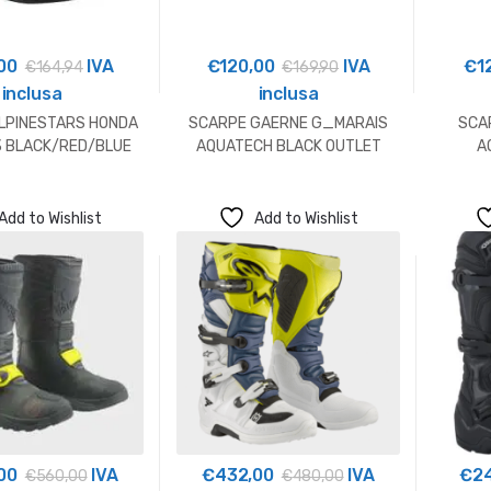
00
IVA
€
120,00
IVA
€
1
€
164,94
€
169,90
inclusa
inclusa
LPINESTARS HONDA
SCARPE GAERNE G_MARAIS
SCA
3 BLACK/RED/BLUE
AQUATECH BLACK OUTLET
A
Add to Wishlist
Add to Wishlist
00
IVA
€
432,00
IVA
€
2
€
560,00
€
480,00