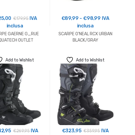
Fascia
25,00
IVA
€
89,99
-
€
98,99
IVA
€
179,95
di
inclusa
inclusa
prezzo:
RPE GAERNE G_RUE
SCARPE O’NEAL RCX URBAN
da
QUATECH OUTLET
BLACK/GRAY
€89,99
a
Add to Wishlist
Add to Wishlist
€98,99
42,95
IVA
€
323,95
IVA
€
269,95
€
359,95