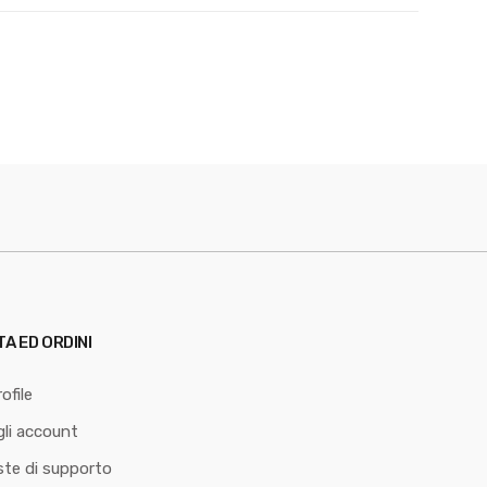
TA ED ORDINI
ofile
li account
ste di supporto