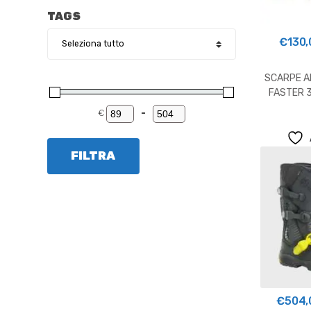
TAGS
€
130,
SCARPE A
FASTER 
€
-
Minimum Price
Maximum Price
FILTRA
€
504,