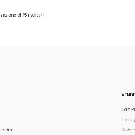
zzazione di 15 risultati
I
VENDI
Edit Pr
Dettag
Vendita
Richie