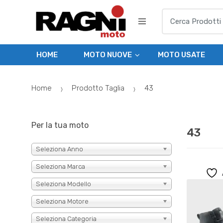
Skip
Skip
Search
to
to
for:
navigation
content
HOME
MOTO NUOVE
MOTO USATE
Home
Prodotto Taglia
43
Per la tua moto
43
Seleziona Anno
Seleziona Marca
Seleziona Modello
Seleziona Motore
Seleziona Categoria