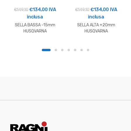
Il
Il
Il
Il
€
134,00
IVA
€
134,00
IVA
€
149,10
€
149,10
prezzo
prezzo
prezzo
prezzo
inclusa
inclusa
originale
attuale
originale
attuale
SELLA BASSA -15mm
SELLA ALTA +20mm
era:
è:
era:
è:
HUSQVARNA
HUSQVARNA
€149,10.
€134,00.
€149,10.
€134,00.