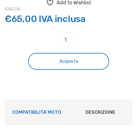
Add to Wishlist
€
81,95
Il
Il
€
65,00
IVA inclusa
prezzo
prezzo
COPRISELLA
HUSQVARNA
originale
attuale
FACTORY
NERO
era:
è:
Acquista
quantità
€81,95.
€65,00.
COMPATIBILITA' MOTO
DESCRIZIONE