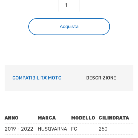
COPRISELLA
HUSQVARNA
originale
attuale
BLU
LISCIO
era:
è:
Acquista
quantità
€58,07.
€52,00.
COMPATIBILITA' MOTO
DESCRIZIONE
ANNO
MARCA
MODELLO
CILINDRATA
2019 - 2022
HUSQVARNA
FC
250