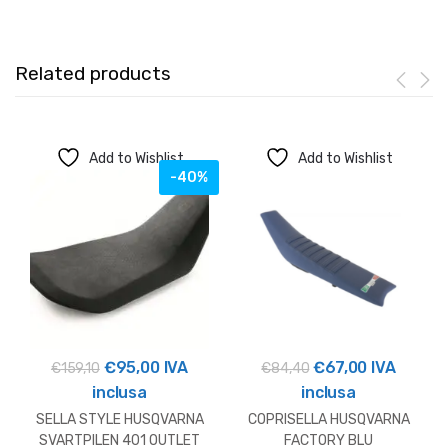
Related products
Add to Wishlist
Add to Wishlist
-40%
Il
Il
Il
Il
€
95,00
IVA
€
67,00
IVA
€
159,10
€
84,40
prezzo
prezzo
prezzo
prezzo
inclusa
inclusa
originale
attuale
originale
attuale
SELLA STYLE HUSQVARNA
COPRISELLA HUSQVARNA
era:
è:
era:
è:
SVARTPILEN 401 OUTLET
FACTORY BLU