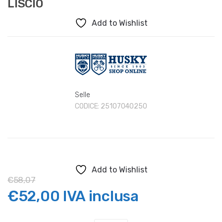
LISCIO
Add to Wishlist
Selle
CODICE:
25107040250
Add to Wishlist
€
58,07
Il
Il
€
52,00
IVA inclusa
prezzo
prezzo