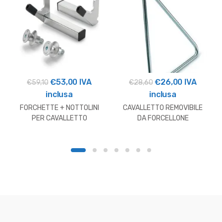
Il
Il
Il
Il
€
53,00
IVA
€
26,00
IVA
€
59,10
€
28,60
prezzo
prezzo
prezzo
prezzo
inclusa
inclusa
originale
attuale
originale
attuale
FORCHETTE + NOTTOLINI
CAVALLETTO REMOVIBILE
era:
è:
era:
è:
PER CAVALLETTO
DA FORCELLONE
POSTERIORE HUSQVARNA
HUSQVARNA
€59,10.
€53,00.
€28,60.
€26,00.