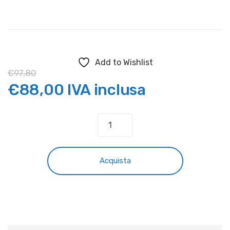
Add to Wishlist
€
97,80
Il
Il
€
88,00
IVA inclusa
prezzo
prezzo
CAVALLETTO
ALZAMOTO
originale
attuale
BETA
quantità
era:
è:
Acquista
€97,80.
€88,00.