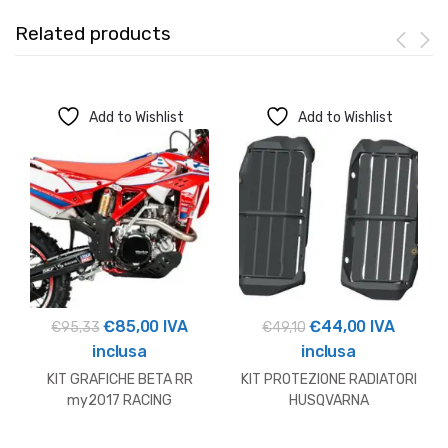
Related products
Add to Wishlist
Add to Wishlist
Il
Il
Il
Il
€
85,00
IVA
€
44,00
IVA
€
95,33
€
49,10
prezzo
prezzo
prezzo
prezzo
inclusa
inclusa
originale
attuale
originale
attuale
KIT GRAFICHE BETA RR
KIT PROTEZIONE RADIATORI
era:
è:
era:
è:
my2017 RACING
HUSQVARNA
€95,33.
€85,00.
€49,10.
€44,00.