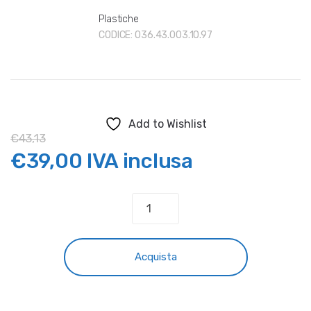
Plastiche
CODICE:
036.43.003.10.97
Add to Wishlist
€
43,13
Il
Il
€
39,00
IVA inclusa
prezzo
prezzo
PARAFANGO
POSTERIORE
originale
attuale
BETA
RR
era:
è:
Acquista
125,X-
TRAINER
€43,13.
€39,00.
ROSSO