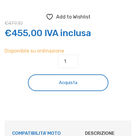
Add to Wishlist
€
479,10
Il
Il
€
455,00
IVA inclusa
prezzo
prezzo
Disponibile su ordinazione
BAULE
originale
attuale
38Lt
TOURATECH
era:
è:
HUSQVARNA
Acquista
NORDEN
€479,10.
€455,00.
quantità
COMPATIBILITA' MOTO
DESCRIZIONE