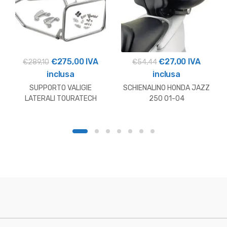
Il
Il
Il
Il
€
275,00
IVA
€
27,00
IVA
€
289,10
€
54,44
prezzo
prezzo
prezzo
prezzo
inclusa
inclusa
originale
attuale
originale
attuale
SUPPORTO VALIGIE
SCHIENALINO HONDA JAZZ
era:
è:
era:
è:
LATERALI TOURATECH
250 01-04
HUSQVARNA NORDEN
€289,10.
€275,00.
€54,44.
€27,00.