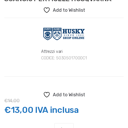
Add to Wishlist
Attrezzi vari
CODICE:
50305017000C1
Add to Wishlist
€
14,00
Il
Il
€
13,00
IVA inclusa
prezzo
prezzo
SGANCIO