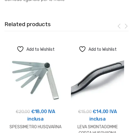
Related products
Add to Wishlist
Add to Wishlist
Il
Il
Il
Il
€
18,00
IVA
€
14,00
IVA
€
20,00
€
15,00
prezzo
prezzo
prezzo
prezzo
inclusa
inclusa
originale
attuale
originale
attuale
SPESSIMETRO HUSQVARNA
LEVA SMONTAGOMME