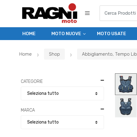
Skip
Skip
Search
to
to
for:
navigation
content
HOME
MOTO NUOVE
MOTO USATE
Home
Shop
Abbigliamento, Tempo Li
CATEGORIE
MARCA