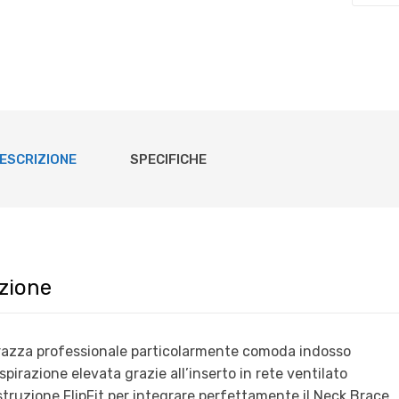
"4.5
CHEST
PROTE
HUSQV
OUTLE
quanti
ESCRIZIONE
SPECIFICHE
zione
azza professionale particolarmente comoda indosso
spirazione elevata grazie all’inserto in rete ventilato
truzione FlipFit per integrare perfettamente il Neck Brace