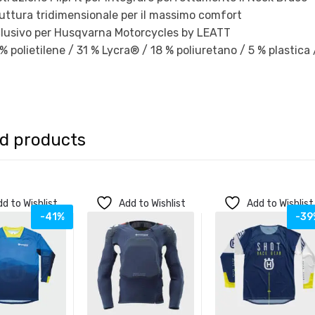
uttura tridimensionale per il massimo comfort
lusivo per Husqvarna Motorcycles by LEATT
% polietilene / 31 % Lycra® / 18 % poliuretano / 5 % plastic
ed products
d to Wishlist
Add to Wishlist
Add to Wishlist
-41%
-39