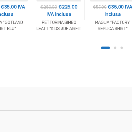
Il
Il
Il
Il
Il
Il
€
35,00
IVA
€
225,00
€
35,00
IV
€
250,00
€
57,00
prezzo
prezzo
prezzo
prezzo
prezzo
pre
nclusa
IVA inclusa
inclusa
originale
attuale
originale
attuale
originale
att
A “GOTLAND
PETTORINA BIMBO
MAGLIA “FACTORY
era:
è:
era:
è:
era:
è:
IRT BLU”
LEATT “KIDS 3DF AIRFIT
REPLICA SHIRT”
ARNA OUTLET
BODY PROTECTOR OS”
HUSQVARNA OUTLE
€59,00.
€35,00.
€250,00.
€225,00.
€57,00.
€35
HUSQVARNA 2026