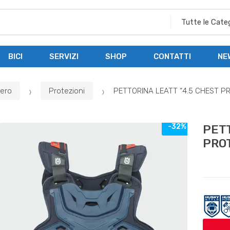
BICI
SERVIZI
SHOP
CONTATTI
NE
bero
Protezioni
PETTORINA LEATT “4.5 CHEST 
-32%
PETT
PRO