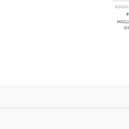
€
59,00
i
MAGLI
SH
HUSQV