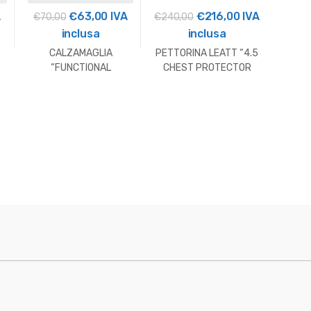
Il
Il
Il
Il
A
€
63,00
IVA
€
216,00
IVA
€
70,00
€
240,00
€
179,
zzo
prezzo
prezzo
prezzo
prezzo
inclusa
inclusa
uale
originale
attuale
originale
attuale
CALZAMAGLIA
PETTORINA LEATT “4.5
PET
era:
è:
era:
è:
“FUNCTIONAL
CHEST PROTECTOR
ALPI
T
UNDERPANTS”
PRO” HUSQVARNA
,00.
€70,00.
€63,00.
€240,00.
€216,00.
HUSQVARNA
2026