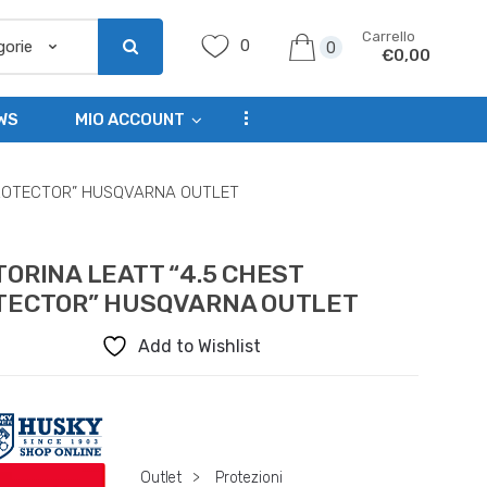
Carrello
0
0
€
0,00
...
WS
MIO ACCOUNT
PROTECTOR” HUSQVARNA OUTLET
ORINA LEATT “4.5 CHEST
TECTOR” HUSQVARNA OUTLET
Add to Wishlist
Outlet
>
Protezioni