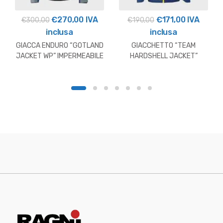
Il
Il
Il
Il
€
270,00
IVA
€
171,00
IVA
€
300,00
€
190,00
prezzo
prezzo
prezzo
prezzo
inclusa
inclusa
originale
attuale
originale
attuale
GIACCA ENDURO “GOTLAND
GIACCHETTO “TEAM
era:
è:
era:
è:
JACKET WP” IMPERMEABILE
HARDSHELL JACKET”
HUSQVARNA
HUSQVARNA 2026
€300,00.
€270,00.
€190,00.
€171,00.