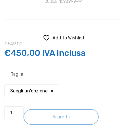
CODICE:
1593999-1-1
Add to Wishlist
€
549,00
Il
Il
€
450,00
IVA inclusa
prezzo
prezzo
Taglia
originale
attuale
era:
è:
€549,00.
€450,00.
GIACCA
DAINESE
Acquista
CARVE