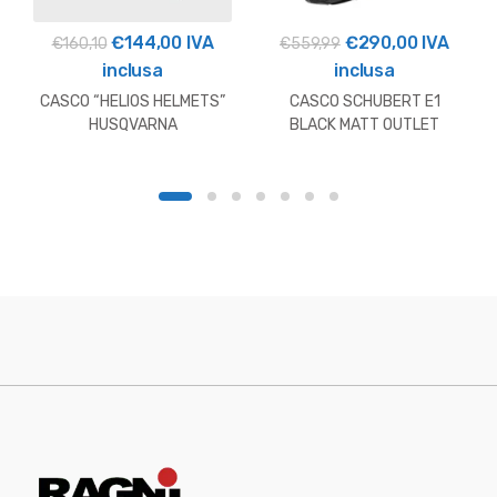
Il
Il
Il
Il
€
144,00
IVA
€
290,00
IVA
€
160,10
€
559,99
prezzo
prezzo
prezzo
prezzo
inclusa
inclusa
originale
attuale
originale
attuale
CASCO “HELIOS HELMETS”
CASCO SCHUBERT E1
era:
è:
era:
è:
HUSQVARNA
BLACK MATT OUTLET
€160,10.
€144,00.
€559,99.
€290,00.