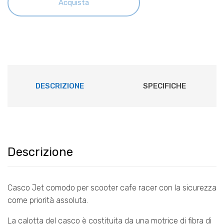
Acquista
CASCO
SCHUBERTH
MO1
CHULLO
BLU
OUTLET
DESCRIZIONE
SPECIFICHE
quantità
Descrizione
Casco Jet comodo per scooter cafe racer con la sicurezza
come priorità assoluta.
La calotta del casco è costituita da una motrice di fibra di