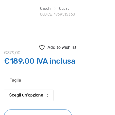
Caschi
>
Outlet
CODICE:
4769515360
Add to Wishlist
€
379,00
Il
Il
€
189,00
IVA inclusa
prezzo
prezzo
Taglia
originale
attuale
era:
è:
€379,00.
€189,00.