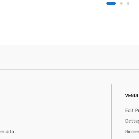
I
VENDI
Edit Pr
Dettag
Vendita
Richie