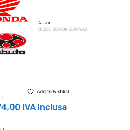
Caschi
CODICE:
08KABRHE001WXX
Add to Wishlist
00
Il
74,00
IVA inclusa
zzo
prezzo
ia