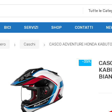
BICI
SERVIZI
SHOP
CONTATTI
NE
bero
Caschi
CASCO ADVENTURE HONDA KABUTO 
-35%
CAS
KABU
BIA