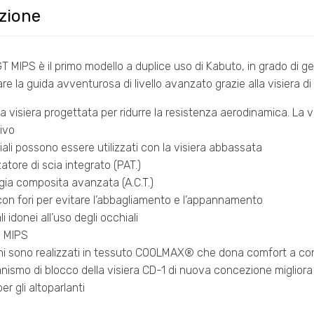
zione
MIPS è il primo modello a duplice uso di Kabuto, in grado di g
re la guida avventurosa di livello avanzato grazie alla visiera
a visiera progettata per ridurre la resistenza aerodinamica. La vi
ivo
ali possono essere utilizzati con la visiera abbassata
atore di scia integrato (PAT.)
ia composita avanzata (A.C.T.)
on fori per evitare l’abbagliamento e l’appannamento
 idonei all’uso degli occhiali
 MIPS
ni sono realizzati in tessuto COOLMAX® che dona comfort a con
ismo di blocco della visiera CD-1 di nuova concezione migliora l
r gli altoparlanti