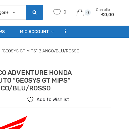
Carrello
0
0
€
0,00
...
WS
MIO ACCOUNT
“GEOSYS GT MIPS” BIANCO/BLU/ROSSO
CO ADVENTURE HONDA
TO “GEOSYS GT MIPS”
NCO/BLU/ROSSO
Add to Wishlist