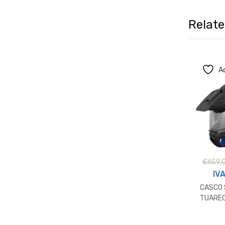
Relat
Ad
€
659,
IVA
CASCO 
TUAREG