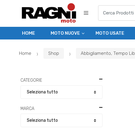
Skip
Skip
Search
to
to
for:
navigation
content
HOME
MOTO NUOVE
MOTO USATE
Home
Shop
Abbigliamento, Tempo Li
CATEGORIE
MARCA