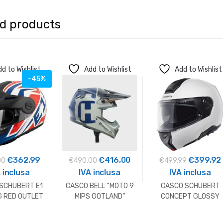
ed products
d to Wishlist
Add to Wishlist
Add to Wishlist
-45%
Il
Il
Il
Il
Il
I
€
362,99
€
416,00
€
399,92
00
€
490,00
€
499,99
prezzo
prezzo
prezzo
prezzo
prezzo
 inclusa
IVA inclusa
IVA inclusa
originale
attuale
originale
attuale
originale
SCHUBERT E1
CASCO BELL “MOTO 9
CASCO SCHUBERT
era:
è:
era:
è:
era:
 RED OUTLET
MIPS GOTLAND”
CONCEPT GLOSSY
HUSQVARNA
WHITE
€659,00.
€362,99.
€490,00.
€416,00.
€499,99