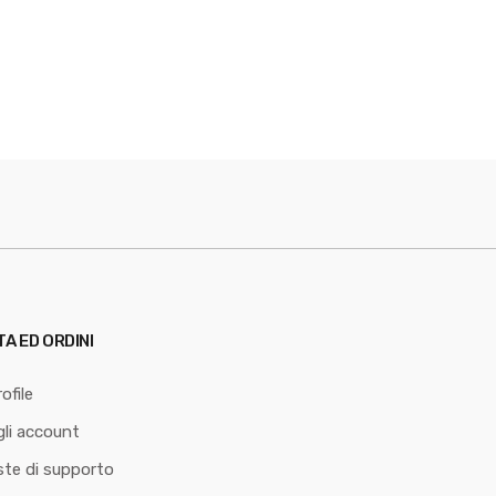
TA ED ORDINI
ofile
li account
ste di supporto