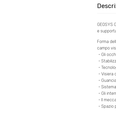
Descri
GEOSYS GT 
e supporta
Forma dell
campo vis
・Gli occhi
・Stabilizz
・Tecnolog
・Visiera c
・Guanciali
・Sistema
・Gli inter
・Il meccan
・Spazio pe