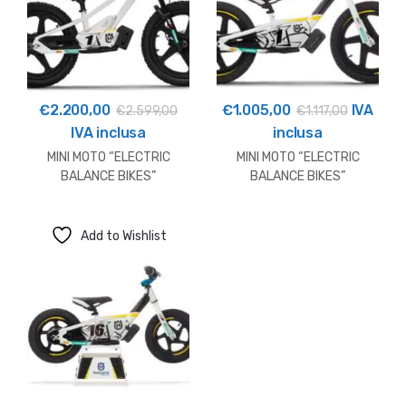
€
2.200,00
€
1.005,00
IVA
€
2.599,00
€
1.117,00
IVA inclusa
inclusa
MINI MOTO “ELECTRIC
MINI MOTO “ELECTRIC
BALANCE BIKES”
BALANCE BIKES”
HUSQVARNA 20e DRIVE –
HUSQVARNA 16e DRIVE –
STACYC
STACYC
Add to Wishlist