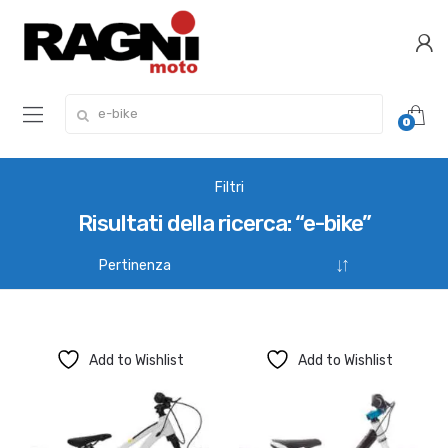
Skip
Skip
to
to
navigation
content
Search
0
for:
Filtri
Risultati della ricerca: “e-bike”
Add to Wishlist
Add to Wishlist